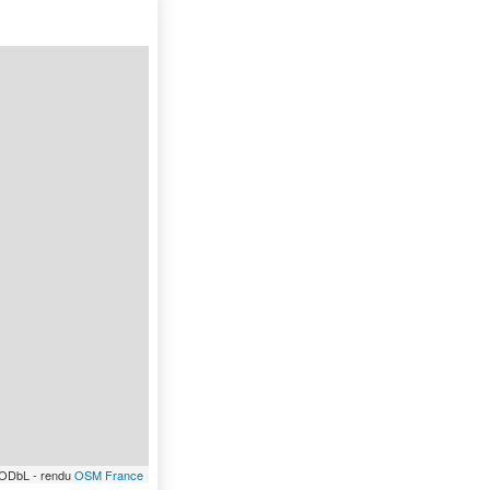
/ODbL - rendu
OSM France