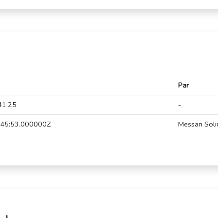
Par
41:25
-
45:53.000000Z
Messan Sol