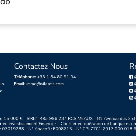
odo
Contactez Nous
R
Téléphone:
+33 1 84 80 91 04
@
ils
Email:
immo@vileatis.com
@
de
@
@
l de 15 000 € - SIREN 493 996 284 RCS MEAUX – 81 Avenue des 2 
 en investissement Financier – Courtier en opération de banque et en s
s : 07019288 – N° Anacofi : E008615 – N° CPI 7701 2017 000 018 6