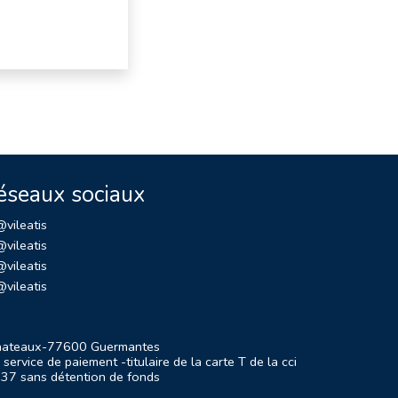
éseaux sociaux
vileatis
vileatis
vileatis
vileatis
chateaux-77600 Guermantes
ervice de paiement -titulaire de la carte T de la cci
37 sans détention de fonds