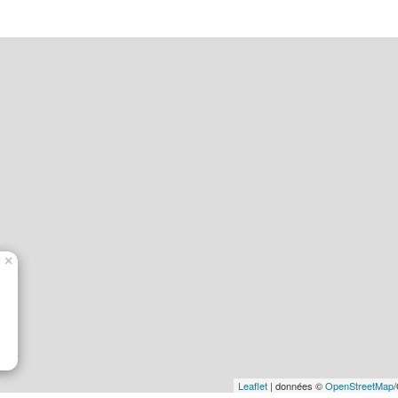
×
Leaflet
| données ©
OpenStreetMap