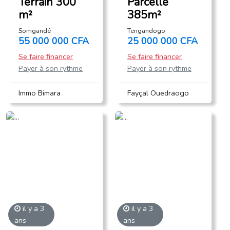
Terrain 300
Parcelle
m²
385m²
Somgandé
Tengandogo
55 000 000 CFA
25 000 000 CFA
Se faire financer
Se faire financer
Payer à son rythme
Payer à son rythme
Immo Bimara
Fayçal Ouedraogo
il y a 3
il y a 3
ans
ans