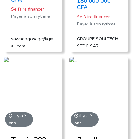
180 000 000
CFA
Se faire financer
Payer à son rythme
Se faire financer
Payer à son rythme
sawadogosage@gm
GROUPE SOULTECH
ail.com
STDC SARL
il y a 3
il y a 3
ans
ans