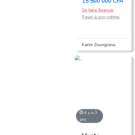
15 500 000 CFA
Se faire financer
Payer à son rythme
Karim Zoungrana
il y a 3
ans