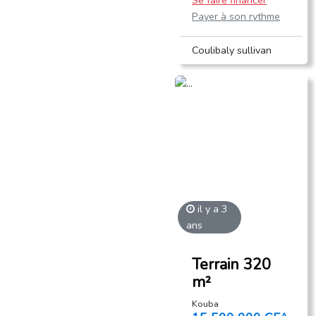
Se faire financer
Payer à son rythme
Coulibaly sullivan
il y a 3
ans
Terrain 320
m²
Kouba