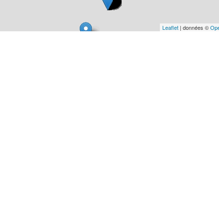
Leaflet
| données ©
Ope