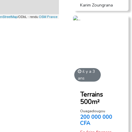
Karim Zoungrana
nStreetMap
/ODbL - rendu
OSM France
il y a 3
ans
Terrains
500m²
Ouagadougou
200 000 000
CFA