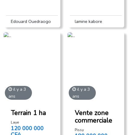
Edouard Ouedraogo
lamine kabore
il y a 3
il y a 3
ans
ans
Terrain 1 ha
Vente zone
commerciale
Laye
120 000 000
Pissy
CFA