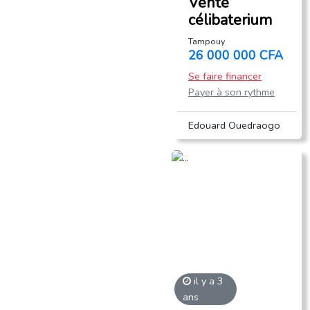
Vente
célibaterium
Tampouy
26 000 000 CFA
Se faire financer
Payer à son rythme
Edouard Ouedraogo
il y a 3
ans