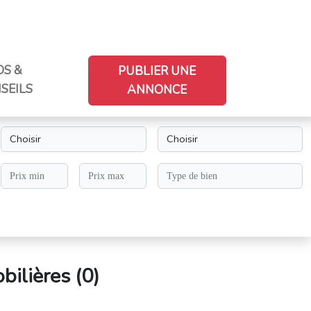
OS &
PUBLIER UNE
SEILS
ANNONCE
ilières (
0
)